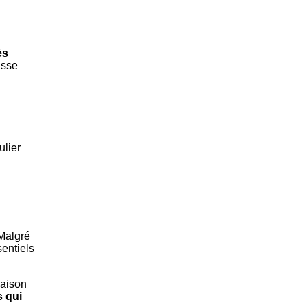
ès
asse
ulier
Malgré
entiels
raison
s qui