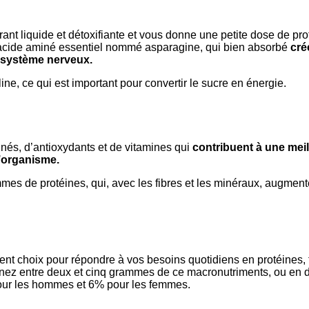
ant liquide et détoxifiante et vous donne une petite dose de pro
n acide aminé essentiel nommé asparagine, qui bien absorbé
cré
e système nerveux.
ine, ce qui est important pour convertir le sucre en énergie.
inés, d’antioxydants et de vitamines qui
contribuent à une meil
’organisme.
s de protéines, qui, avec les fibres et les minéraux, augment
lent choix pour répondre à vos besoins quotidiens en protéines, 
ez entre deux et cinq grammes de ce macronutriments, ou en d
our les hommes et 6% pour les femmes.