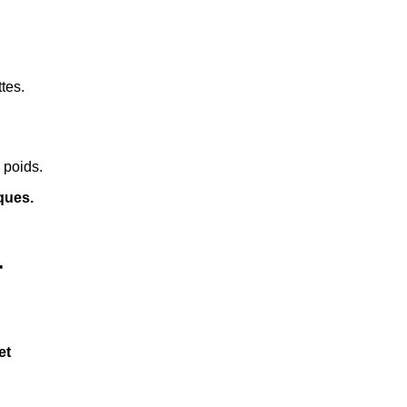
tes.
 poids.
iques.
r
et