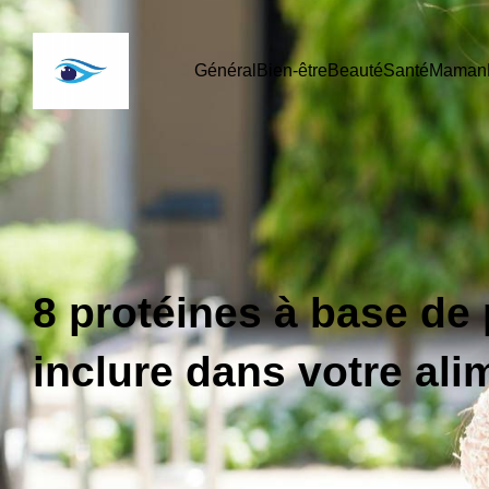
Général
Bien-être
Beauté
Santé
Maman
8 protéines à base de
inclure dans votre ali