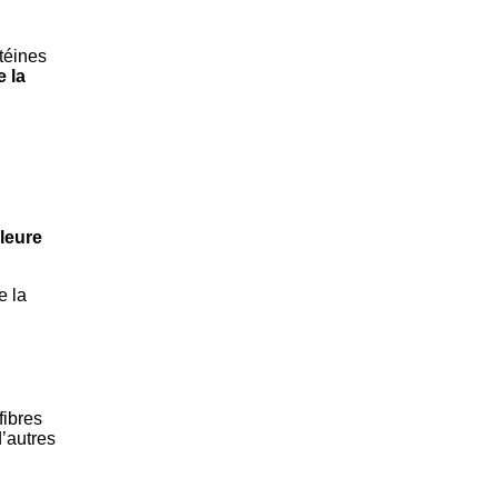
téines
e la
leure
e la
fibres
’autres