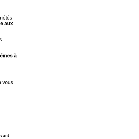
riétés
re aux
s
éines à
a vous
ivant